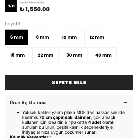
₺ 1,750.00
%
11
₺ 1,550.00
boyut9
6 mm
8 mm
10 mm
12 mm
18 mm
22 mm
30 mm
40 mm
SEPETE EKLE
Ürün Açıklaması
Yüksek kaliteli yarım plaka MDF'den hassas şekilde
kesilmiş
7
0 cm çapındaki daireler
, çok amaçlı
kullanım için idealdir. Bir pakette
4
adet
olarak
sunulan bu ürün, çeşitli kalınlık seçenekleriyle
ihtiyaçlarınıza uygun çözümler sunar:
Kalınlık Varyantları: