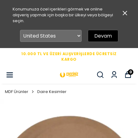
Konumunuza özel içerikleri görmek ve online
alışveriş yapmak için başka bir ülkeyi veya bölgeyi
seçin.
Devam
10.000 TL VE ÜZERİ ALIŞVERİŞLERDE ÜCRETSİZ
KARGO
0
MDF Ürünler
Daire Kesimler