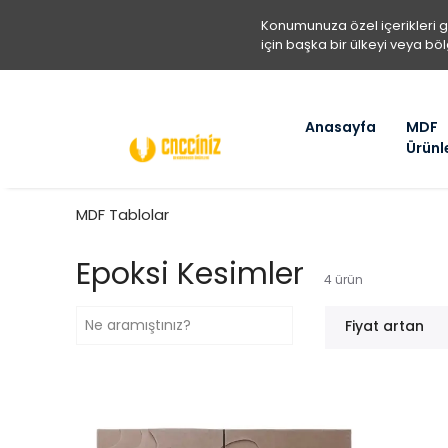
Konumunuza özel içerikleri 
için başka bir ülkeyi veya böl
Anasayfa
MDF
Ürünl
MDF Tablolar
Epoksi Kesimler
4
ürün
Fiyat artan