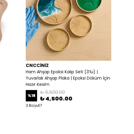
CNCCİNİZ
1
Ham Ahşap Epoksi Kalıp Seti (3’lü) |
Yuvarlak Ahşap Plaka | Epoksi Döküm İçin
Hazır Kesim
₺ 5,500.00
%
18
₺ 4,500.00
3 Boyut7