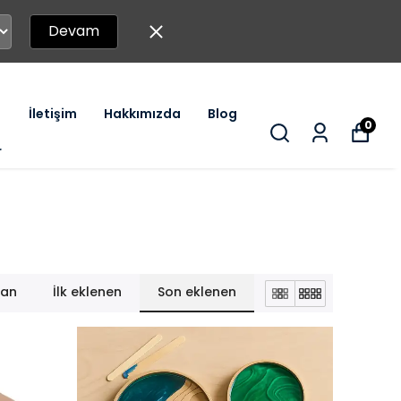
Devam
İletişim
Hakkımızda
Blog
0
r
lan
İlk eklenen
Son eklenen