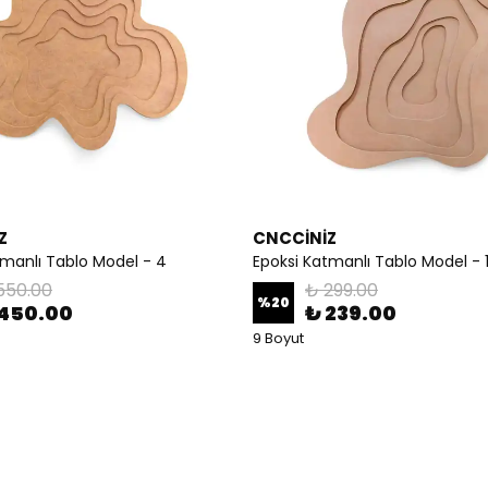
Z
CNCCİNİZ
tmanlı Tablo Model - 4
Epoksi Katmanlı Tablo Model - 
550.00
₺ 299.00
%
20
 450.00
₺ 239.00
9 Boyut