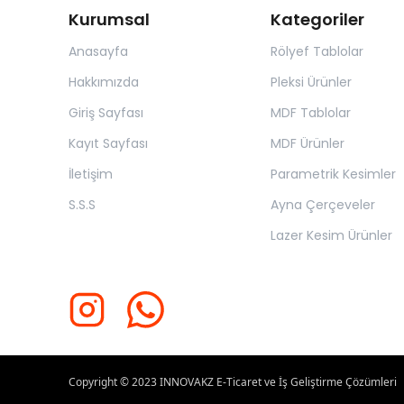
Kurumsal
Kategoriler
Anasayfa
Rölyef Tablolar
Hakkımızda
Pleksi Ürünler
Giriş Sayfası
MDF Tablolar
Kayıt Sayfası
MDF Ürünler
İletişim
Parametrik Kesimler
S.S.S
Ayna Çerçeveler
Lazer Kesim Ürünler
Copyright © 2023
INNOVAKZ E-Ticaret ve İş Geliştirme Çözümleri