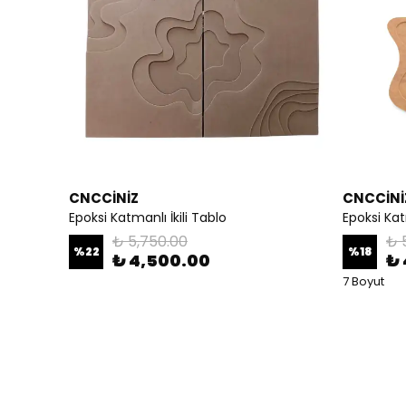
CNCCİNİZ
CNCCİNİ
Epoksi Katmanlı İkili Tablo
Epoksi Ka
₺ 5,750.00
₺ 
%
22
%
18
₺ 4,500.00
₺
7 Boyut