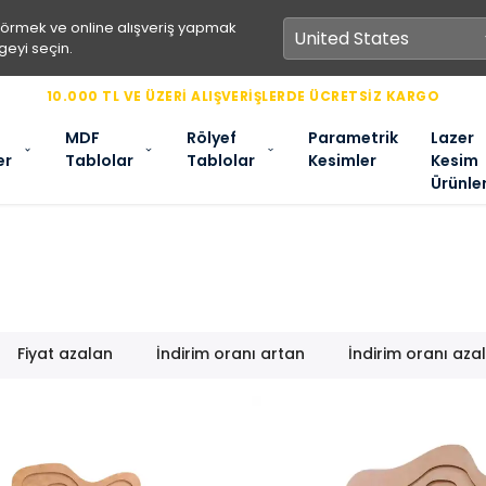
görmek ve online alışveriş yapmak
geyi seçin.
10.000 TL VE ÜZERİ ALIŞVERİŞLERDE ÜCRETSİZ KARGO
MDF
Rölyef
Parametrik
Lazer
er
Tablolar
Tablolar
Kesimler
Kesim
Ürünle
Fiyat azalan
İndirim oranı artan
İndirim oranı aza