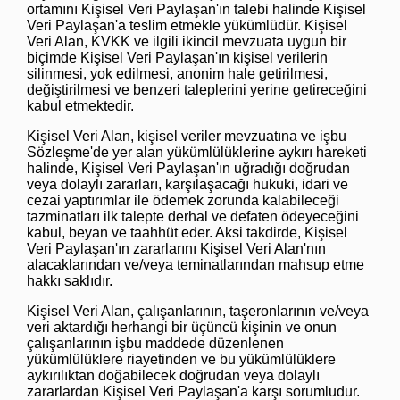
ortamını Kişisel Veri Paylaşan'ın talebi halinde Kişisel
Veri Paylaşan'a teslim etmekle yükümlüdür. Kişisel
Veri Alan, KVKK ve ilgili ikincil mevzuata uygun bir
biçimde Kişisel Veri Paylaşan'ın kişisel verilerin
silinmesi, yok edilmesi, anonim hale getirilmesi,
değiştirilmesi ve benzeri taleplerini yerine getireceğini
kabul etmektedir.
Kişisel Veri Alan, kişisel veriler mevzuatına ve işbu
Sözleşme'de yer alan yükümlülüklerine aykırı hareketi
halinde, Kişisel Veri Paylaşan'ın uğradığı doğrudan
veya dolaylı zararları, karşılaşacağı hukuki, idari ve
cezai yaptırımlar ile ödemek zorunda kalabileceği
tazminatları ilk talepte derhal ve defaten ödeyeceğini
kabul, beyan ve taahhüt eder. Aksi takdirde, Kişisel
Veri Paylaşan'ın zararlarını Kişisel Veri Alan'nın
alacaklarından ve/veya teminatlarından mahsup etme
hakkı saklıdır.
Kişisel Veri Alan, çalışanlarının, taşeronlarının ve/veya
veri aktardığı herhangi bir üçüncü kişinin ve onun
çalışanlarının işbu maddede düzenlenen
yükümlülüklere riayetinden ve bu yükümlülüklere
aykırılıktan doğabilecek doğrudan veya dolaylı
zararlardan Kişisel Veri Paylaşan'a karşı sorumludur.