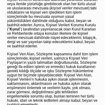
veya ileride yürürlüğe girebilecek olan her türlü ulusal
ve uluslararası mevzuata (
kişisel veriler mevzuatı
) tabi
olduklarını ve kişisel veri işledikleri tüm işlem
süreçlerinde bu mevzuata uyumun yasal
yükümlülükleri dahilinde olduğunu kabul, beyan ve
taahhüt ederler. Ayrıca, Kişisel Verileri Koruma Kurulu
("
Kurul
") tarafından yayınlanacak olan Kurul Kararları
ve Rehberlerde ortaya konulan ilkelere de kişisel
veriler mevzuatı dahilinde riayet edeceklerini; kitapçık,
dergi ve sair yayınları takip edeceklerini kabul, beyan
ve taahhüt ederler.
Kişisel Veri Alan, Sözleşme kapsamına dahil tüm işlem
süreçlerinde, kişisel verileri, yalnızca Kişisel Veri
Paylaşan'ın yazılı talimatları doğrultusunda, Sözleşme
gereği ifa edilen işlerin ve emredici hukuk kurallarının
gerekli kıldığı ölçüde ve işbu Sözleşme hükümlerine
uygun bir biçimde işleyebilecektir. Kişisel Veri Alan,
Kişisel Verileri'n hukuka aykırı olarak işlenmesini,
saklanmasını, aktarılmasını ve hukuka aykırı olarak
erişilmesini önlemek ve verilerin kaybı, yok olması,
zarar görmesi, değiştirilmesi gibi tehlikeleri
engellemekle sorumlu olup, bunları teminen her türlü
hukuki, idari ve teknik tedbirleri almayı kabul, beyan ve
taahhüt etmektedir.