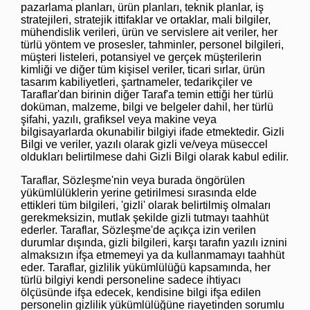
pazarlama planları, ürün planları, teknik planlar, iş
stratejileri, stratejik ittifaklar ve ortaklar, mali bilgiler,
mühendislik verileri, ürün ve servislere ait veriler, her
türlü yöntem ve prosesler, tahminler, personel bilgileri,
müşteri listeleri, potansiyel ve gerçek müşterilerin
kimliği ve diğer tüm kişisel veriler, ticari sırlar, ürün
tasarım kabiliyetleri, şartnameler, tedarikçiler ve
Taraflar'dan birinin diğer Taraf'a temin ettiği her türlü
doküman, malzeme, bilgi ve belgeler dahil, her türlü
şifahi, yazılı, grafiksel veya makine veya
bilgisayarlarda okunabilir bilgiyi ifade etmektedir. Gizli
Bilgi ve veriler, yazılı olarak gizli ve/veya müseccel
oldukları belirtilmese dahi Gizli Bilgi olarak kabul edilir.
Taraflar, Sözleşme'nin veya burada öngörülen
yükümlülüklerin yerine getirilmesi sırasında elde
ettikleri tüm bilgileri, 'gizli' olarak belirtilmiş olmaları
gerekmeksizin, mutlak şekilde gizli tutmayı taahhüt
ederler. Taraflar, Sözleşme'de açıkça izin verilen
durumlar dışında, gizli bilgileri, karşı tarafın yazılı iznini
almaksızın ifşa etmemeyi ya da kullanmamayı taahhüt
eder. Taraflar, gizlilik yükümlülüğü kapsamında, her
türlü bilgiyi kendi personeline sadece ihtiyacı
ölçüsünde ifşa edecek, kendisine bilgi ifşa edilen
personelin gizlilik yükümlülüğüne riayetinden sorumlu