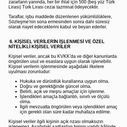
zararların yanında, her bir ihlal için 500 (beş yüz Türk
Lirası) Türk Lirası cezai tazminat ödeyecektir.
Taraflar, işbu maddede düzenlenen yükümlülüklere,
Sözleşme'nin sona ermesinden sonra dahi süresiz
olarak riayet edeceklerini kabul ve beyan ederler.
6. KİŞİSEL VERİLERİN İŞLENMESİ VE ÖZEL
NİTELİKLİ KİŞİSEL VERİLER
Kişisel veriler, ancak bu KVKK'da ve diğer kanunlarda
öngörülen usul ve esaslara uygun olarak işlenebilir.
Kişisel verilerin işlenmesinde aşağıdaki ilkelere
uyulması zorunludur:
Hukuka ve dürüstlük kurallarına uygun olma.
Doğru ve gerektiğinde güncel olma.
Belirli, açık ve meşru amaçlar için işlenme.
İşlendikleri amaçla bağlantılı, sınırlı ve ölçülü
olma.
İlgili mevzuatta öngörülen veya işlendikleri amaç
için gerekli olan süre kadar muhafaza edilme.
Kişisel veriler ilgili kişinin açık rızası olmaksızın
işlenemez. Aşağıdaki şartlardan birinin varlığı hâlinde,