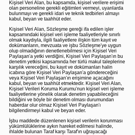
Kişisel Veri Alan, bu kapsamda, kişisel verilere erişimi
olan personeline gerekli eğitimleri vermeyi, uyarılarda
bulunmayı ve gerekli idari ve teknik tedbirleri almayı
kabul, beyan ve taahhüt eder.
Kişisel Veri Alan, Sözleşme gereği ifa edilen işler
kapsamındaki kişisel veri işleme faaliyetleriyle sınırlı
olmak kaydıyla, ilgili faaliyetlere ilişkin tüm kayıt ve
dokümanların, mevzuata ve işbu Sözleşme'ye uygun
olup olmadığının denetlenebilmesi için Kişisel Veri
Paylaşan'a yetki verdiğini, Kişisel Veri Paylaşan'ın bu
denetim yetkisi kapsamında her türlü makul taleplerine
karşılık vereceğini, bu kayıt ve dokümanları halin
icabına göre Kişisel Veri Paylaşan'a göndereceğini
veya Kişisel Veri Paylaşan'ın erişimine açacağını
kabul, beyan ve taahhüt etmektedir. Kişisel Veri Alan,
Kişisel Verileri Koruma Kurumu'nun kişisel veri işleme
faaliyetlerine yönelik olarak denetim yapabileceğini
bildiğini ve böyle bir denetim olması durumundan
haberdar olur olmaz Kişisel Veri Paylaşan'ı
bilgilendirmeyi kabul ve beyan eder.
İşbu maddede düzenlenen kişisel verilerin korunması
yükümlülüklerine aykırı hareket edilmesi halinde,
ihlalde bulunan Taraf karşı Taraf'ın uğrayacağı