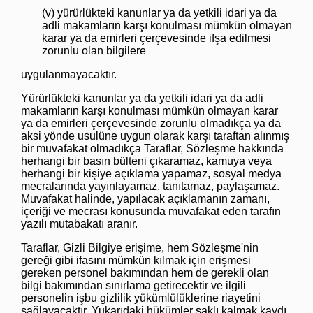
(v) yürürlükteki kanunlar ya da yetkili idari ya da
adli makamların karşı konulması mümkün olmayan
karar ya da emirleri çerçevesinde ifşa edilmesi
zorunlu olan bilgilere
uygulanmayacaktır.
Yürürlükteki kanunlar ya da yetkili idari ya da adli
makamların karşı konulması mümkün olmayan karar
ya da emirleri çerçevesinde zorunlu olmadıkça ya da
aksi yönde usulüne uygun olarak karşı taraftan alınmış
bir muvafakat olmadıkça Taraflar, Sözleşme hakkında
herhangi bir basın bülteni çıkaramaz, kamuya veya
herhangi bir kişiye açıklama yapamaz, sosyal medya
mecralarında yayınlayamaz, tanıtamaz, paylaşamaz.
Muvafakat halinde, yapılacak açıklamanın zamanı,
içeriği ve mecrası konusunda muvafakat eden tarafın
yazılı mutabakatı aranır.
Taraflar, Gizli Bilgiye erişime, hem Sözleşme'nin
gereği gibi ifasını mümkün kılmak için erişmesi
gereken personel bakımından hem de gerekli olan
bilgi bakımından sınırlama getirecektir ve ilgili
personelin işbu gizlilik yükümlülüklerine riayetini
sağlayacaktır. Yukarıdaki hükümler saklı kalmak kaydı