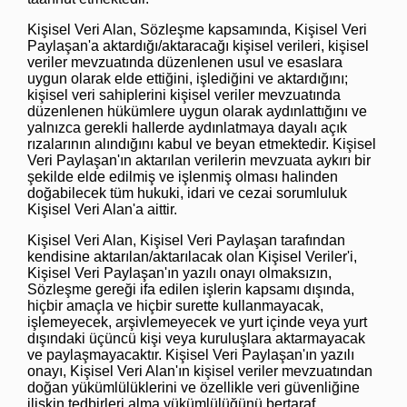
Kişisel Veri Alan, Sözleşme kapsamında, Kişisel Veri
Paylaşan'a aktardığı/aktaracağı kişisel verileri, kişisel
veriler mevzuatında düzenlenen usul ve esaslara
uygun olarak elde ettiğini, işlediğini ve aktardığını;
kişisel veri sahiplerini kişisel veriler mevzuatında
düzenlenen hükümlere uygun olarak aydınlattığını ve
yalnızca gerekli hallerde aydınlatmaya dayalı açık
rızalarının alındığını kabul ve beyan etmektedir. Kişisel
Veri Paylaşan'ın aktarılan verilerin mevzuata aykırı bir
şekilde elde edilmiş ve işlenmiş olması halinden
doğabilecek tüm hukuki, idari ve cezai sorumluluk
Kişisel Veri Alan'a aittir.
Kişisel Veri Alan, Kişisel Veri Paylaşan tarafından
kendisine aktarılan/aktarılacak olan Kişisel Veriler'i,
Kişisel Veri Paylaşan'ın yazılı onayı olmaksızın,
Sözleşme gereği ifa edilen işlerin kapsamı dışında,
hiçbir amaçla ve hiçbir surette kullanmayacak,
işlemeyecek, arşivlemeyecek ve yurt içinde veya yurt
dışındaki üçüncü kişi veya kuruluşlara aktarmayacak
ve paylaşmayacaktır. Kişisel Veri Paylaşan'ın yazılı
onayı, Kişisel Veri Alan'ın kişisel veriler mevzuatından
doğan yükümlülüklerini ve özellikle veri güvenliğine
ilişkin tedbirleri alma yükümlülüğünü bertaraf