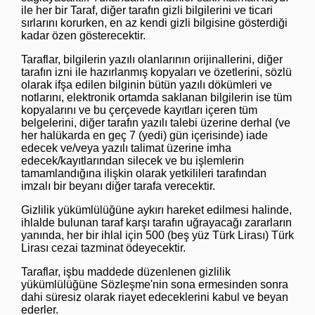
ile her bir Taraf, diğer tarafın gizli bilgilerini ve ticari
sırlarını korurken, en az kendi gizli bilgisine gösterdiği
kadar özen gösterecektir.
Taraflar, bilgilerin yazılı olanlarının orijinallerini, diğer
tarafın izni ile hazırlanmış kopyaları ve özetlerini, sözlü
olarak ifşa edilen bilginin bütün yazılı dökümleri ve
notlarını, elektronik ortamda saklanan bilgilerin ise tüm
kopyalarını ve bu çerçevede kayıtları içeren tüm
belgelerini, diğer tarafın yazılı talebi üzerine derhal (ve
her halükarda en geç 7 (yedi) gün içerisinde) iade
edecek ve/veya yazılı talimat üzerine imha
edecek/kayıtlarından silecek ve bu işlemlerin
tamamlandığına ilişkin olarak yetkilileri tarafından
imzalı bir beyanı diğer tarafa verecektir.
Gizlilik yükümlülüğüne aykırı hareket edilmesi halinde,
ihlalde bulunan taraf karşı tarafın uğrayacağı zararların
yanında, her bir ihlal için 500 (beş yüz Türk Lirası) Türk
Lirası cezai tazminat ödeyecektir.
Taraflar, işbu maddede düzenlenen gizlilik
yükümlülüğüne Sözleşme'nin sona ermesinden sonra
dahi süresiz olarak riayet edeceklerini kabul ve beyan
ederler.