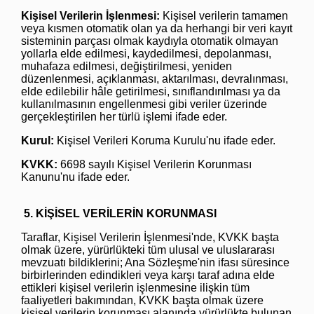
Kişisel Verilerin İşlenmesi:
Kişisel verilerin tamamen
veya kısmen otomatik olan ya da herhangi bir veri kayıt
sisteminin parçası olmak kaydıyla otomatik olmayan
yollarla elde edilmesi, kaydedilmesi, depolanması,
muhafaza edilmesi, değiştirilmesi, yeniden
düzenlenmesi, açıklanması, aktarılması, devralınması,
elde edilebilir hâle getirilmesi, sınıflandırılması ya da
kullanılmasının engellenmesi gibi veriler üzerinde
gerçekleştirilen her türlü işlemi ifade eder.
Kurul:
Kişisel Verileri Koruma Kurulu'nu ifade eder.
KVKK:
6698 sayılı Kişisel Verilerin Korunması
Kanunu'nu ifade eder.
5. KİŞİSEL VERİLERİN KORUNMASI
Taraflar, Kişisel Verilerin İşlenmesi'nde, KVKK başta
olmak üzere, yürürlükteki tüm ulusal ve uluslararası
mevzuatı bildiklerini; Ana Sözleşme'nin ifası süresince
birbirlerinden edindikleri veya karşı taraf adına elde
ettikleri kişisel verilerin işlenmesine ilişkin tüm
faaliyetleri bakımından, KVKK başta olmak üzere
kişisel verilerin korunması alanında yürürlükte bulunan