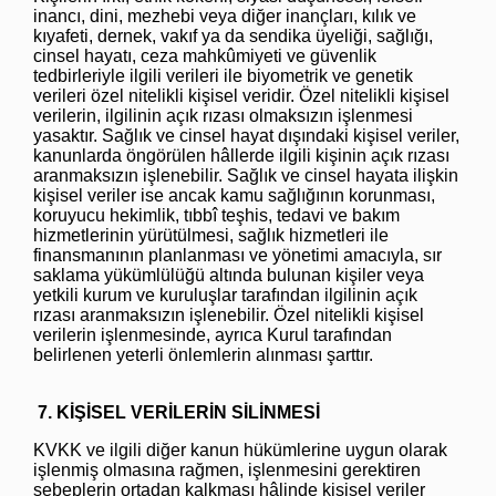
inancı, dini, mezhebi veya diğer inançları, kılık ve
kıyafeti, dernek, vakıf ya da sendika üyeliği, sağlığı,
cinsel hayatı, ceza mahkûmiyeti ve güvenlik
tedbirleriyle ilgili verileri ile biyometrik ve genetik
verileri özel nitelikli kişisel veridir. Özel nitelikli kişisel
verilerin, ilgilinin açık rızası olmaksızın işlenmesi
yasaktır. Sağlık ve cinsel hayat dışındaki kişisel veriler,
kanunlarda öngörülen hâllerde ilgili kişinin açık rızası
aranmaksızın işlenebilir. Sağlık ve cinsel hayata ilişkin
kişisel veriler ise ancak kamu sağlığının korunması,
koruyucu hekimlik, tıbbî teşhis, tedavi ve bakım
hizmetlerinin yürütülmesi, sağlık hizmetleri ile
finansmanının planlanması ve yönetimi amacıyla, sır
saklama yükümlülüğü altında bulunan kişiler veya
yetkili kurum ve kuruluşlar tarafından ilgilinin açık
rızası aranmaksızın işlenebilir. Özel nitelikli kişisel
verilerin işlenmesinde, ayrıca Kurul tarafından
belirlenen yeterli önlemlerin alınması şarttır.
7. KİŞİSEL VERİLERİN SİLİNMESİ
KVKK ve ilgili diğer kanun hükümlerine uygun olarak
işlenmiş olmasına rağmen, işlenmesini gerektiren
sebeplerin ortadan kalkması hâlinde kişisel veriler