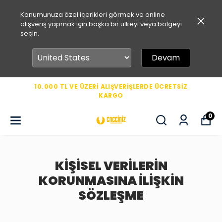
Konumunuza özel içerikleri görmek ve online
alışveriş yapmak için başka bir ülkeyi veya bölgeyi
seçin.
Devam
10.000 TL VE ÜZERİ ALIŞVERİŞLERDE ÜCRETSİZ
KARGO
0
KİŞİSEL VERİLERİN
KORUNMASINA İLİŞKİN
SÖZLEŞME