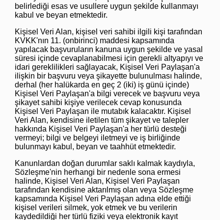
belirlediği esas ve usullere uygun şekilde kullanmayı
kabul ve beyan etmektedir.
Kişisel Veri Alan, kişisel veri sahibi ilgili kişi tarafından
KVKK'nın 11. (onbirinci) maddesi kapsamında
yapılacak başvuruların kanuna uygun şekilde ve yasal
süresi içinde cevaplanabilmesi için gerekli altyapıyı ve
idari gereklilikleri sağlayacak, Kişisel Veri Paylaşan'a
ilişkin bir başvuru veya şikayette bulunulması halinde,
derhal (her halükarda en geç 2 (iki) iş günü içinde)
Kişisel Veri Paylaşan'a bilgi verecek ve başvuru veya
şikayet sahibi kişiye verilecek cevap konusunda
Kişisel Veri Paylaşan ile mutabık kalacaktır. Kişisel
Veri Alan, kendisine iletilen tüm şikayet ve talepler
hakkında Kişisel Veri Paylaşan'a her türlü desteği
vermeyi; bilgi ve belgeyi iletmeyi ve iş birliğinde
bulunmayı kabul, beyan ve taahhüt etmektedir.
Kanunlardan doğan durumlar saklı kalmak kaydıyla,
Sözleşme'nin herhangi bir nedenle sona ermesi
halinde, Kişisel Veri Alan, Kişisel Veri Paylaşan
tarafından kendisine aktarılmış olan veya Sözleşme
kapsamında Kişisel Veri Paylaşan adına elde ettiği
kişisel verileri silmek, yok etmek ve bu verilerin
kaydedildiği her türlü fiziki veya elektronik kayıt