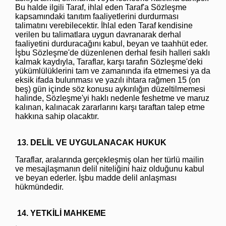
Bu halde ilgili Taraf, ihlal eden Taraf'a Sözleşme
kapsamındaki tanıtım faaliyetlerini durdurması
talimatını verebilecektir. İhlal eden Taraf kendisine
verilen bu talimatlara uygun davranarak derhal
faaliyetini durduracağını kabul, beyan ve taahhüt eder.
İşbu Sözleşme'de düzenlenen derhal fesih halleri saklı
kalmak kaydıyla, Taraflar, karşı tarafın Sözleşme'deki
yükümlülüklerini tam ve zamanında ifa etmemesi ya da
eksik ifada bulunması ve yazılı ihtara rağmen 15 (on
beş) gün içinde söz konusu aykırılığın düzeltilmemesi
halinde, Sözleşme'yi haklı nedenle feshetme ve maruz
kalınan, kalınacak zararlarını karşı taraftan talep etme
hakkına sahip olacaktır.
13. DELİL VE UYGULANACAK HUKUK
Taraflar, aralarında gerçekleşmiş olan her türlü mailin
ve mesajlaşmanın delil niteliğini haiz olduğunu kabul
ve beyan ederler. İşbu madde delil anlaşması
hükmündedir.
14. YETKİLİ MAHKEME