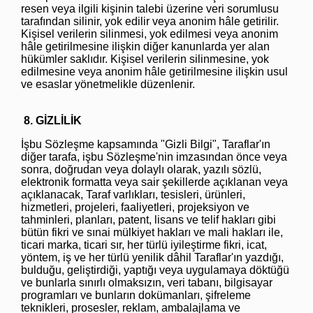
resen veya ilgili kişinin talebi üzerine veri sorumlusu
tarafından silinir, yok edilir veya anonim hâle getirilir.
Kişisel verilerin silinmesi, yok edilmesi veya anonim
hâle getirilmesine ilişkin diğer kanunlarda yer alan
hükümler saklıdır. Kişisel verilerin silinmesine, yok
edilmesine veya anonim hâle getirilmesine ilişkin usul
ve esaslar yönetmelikle düzenlenir.
8. GİZLİLİK
İşbu Sözleşme kapsamında "Gizli Bilgi", Taraflar'ın
diğer tarafa, işbu Sözleşme'nin imzasından önce veya
sonra, doğrudan veya dolaylı olarak, yazılı sözlü,
elektronik formatta veya sair şekillerde açıklanan veya
açıklanacak, Taraf varlıkları, tesisleri, ürünleri,
hizmetleri, projeleri, faaliyetleri, projeksiyon ve
tahminleri, planları, patent, lisans ve telif hakları gibi
bütün fikri ve sınai mülkiyet hakları ve mali hakları ile,
ticari marka, ticari sır, her türlü iyileştirme fikri, icat,
yöntem, iş ve her türlü yenilik dâhil Taraflar'ın yazdığı,
bulduğu, geliştirdiği, yaptığı veya uygulamaya döktüğü
ve bunlarla sınırlı olmaksızın, veri tabanı, bilgisayar
programları ve bunların dokümanları, şifreleme
teknikleri, prosesler, reklam, ambalajlama ve