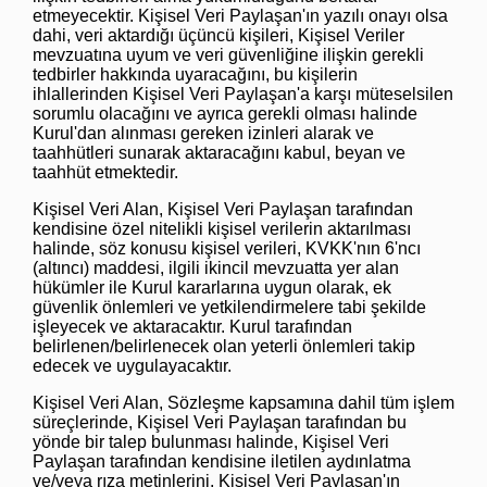
etmeyecektir. Kişisel Veri Paylaşan'ın yazılı onayı olsa
dahi, veri aktardığı üçüncü kişileri, Kişisel Veriler
mevzuatına uyum ve veri güvenliğine ilişkin gerekli
tedbirler hakkında uyaracağını, bu kişilerin
ihlallerinden Kişisel Veri Paylaşan'a karşı müteselsilen
sorumlu olacağını ve ayrıca gerekli olması halinde
Kurul'dan alınması gereken izinleri alarak ve
taahhütleri sunarak aktaracağını kabul, beyan ve
taahhüt etmektedir.
Kişisel Veri Alan, Kişisel Veri Paylaşan tarafından
kendisine özel nitelikli kişisel verilerin aktarılması
halinde, söz konusu kişisel verileri, KVKK'nın 6'ncı
(altıncı) maddesi, ilgili ikincil mevzuatta yer alan
hükümler ile Kurul kararlarına uygun olarak, ek
güvenlik önlemleri ve yetkilendirmelere tabi şekilde
işleyecek ve aktaracaktır. Kurul tarafından
belirlenen/belirlenecek olan yeterli önlemleri takip
edecek ve uygulayacaktır.
Kişisel Veri Alan, Sözleşme kapsamına dahil tüm işlem
süreçlerinde, Kişisel Veri Paylaşan tarafından bu
yönde bir talep bulunması halinde, Kişisel Veri
Paylaşan tarafından kendisine iletilen aydınlatma
ve/veya rıza metinlerini, Kişisel Veri Paylaşan'ın