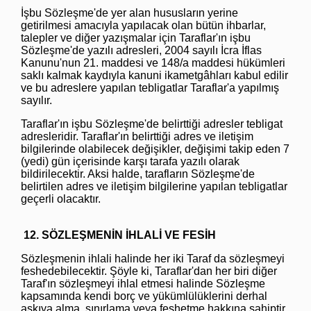
İşbu Sözleşme'de yer alan hususların yerine
getirilmesi amacıyla yapılacak olan bütün ihbarlar,
talepler ve diğer yazışmalar için Taraflar'ın işbu
Sözleşme'de yazılı adresleri, 2004 sayılı İcra İflas
Kanunu'nun 21. maddesi ve 148/a maddesi hükümleri
saklı kalmak kaydıyla kanuni ikametgâhları kabul edilir
ve bu adreslere yapılan tebligatlar Taraflar'a yapılmış
sayılır.
Taraflar'ın işbu Sözleşme'de belirttiği adresler tebligat
adresleridir. Taraflar'ın belirttiği adres ve iletişim
bilgilerinde olabilecek değişikler, değişimi takip eden 7
(yedi) gün içerisinde karşı tarafa yazılı olarak
bildirilecektir. Aksi halde, tarafların Sözleşme'de
belirtilen adres ve iletişim bilgilerine yapılan tebligatlar
geçerli olacaktır.
12. SÖZLEŞMENİN İHLALİ VE FESİH
Sözleşmenin ihlali halinde her iki Taraf da sözleşmeyi
feshedebilecektir. Şöyle ki, Taraflar'dan her biri diğer
Taraf'ın sözleşmeyi ihlal etmesi halinde Sözleşme
kapsamında kendi borç ve yükümlülüklerini derhal
askıya alma, sınırlama veya feshetme hakkına sahiptir.