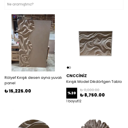
CNCCİNİZ
Rölyef Kırışık desen ayna yuvalı
Kırışık Model Dikdörtgen Tablo
panel
₺ 11,000.00
₺ 15,225.00
%
20
₺ 8,750.00
1 boyut12