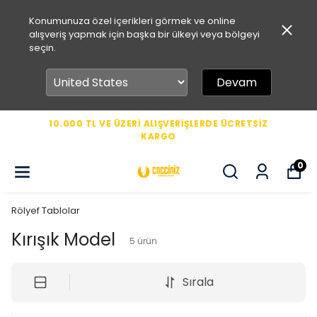
Konumunuza özel içerikleri görmek ve online
alışveriş yapmak için başka bir ülkeyi veya bölgeyi
seçin.
Devam
10.000 TL VE ÜZERİ ALIŞVERİŞLERDE ÜCRETSİZ
KARGO
0
Rölyef Tablolar
Kırışık Model
5
ürün
Sırala