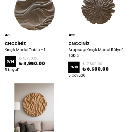
CNCCİNİZ
CNCCİNİZ
Kırışık Model Tablo - 1
Arapsaçı Kırışık Model Rölyef
Tablo
₺ 5,750.00
%
14
₺ 4,950.00
₺ 7,500.00
%
13
₺ 6,500.00
5 boyut11
5 boyut10