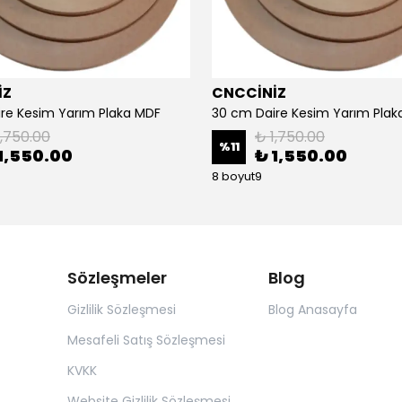
İZ
CNCCİNİZ
re Kesim Yarım Plaka MDF
30 cm Daire Kesim Yarım Plak
1,750.00
₺ 1,750.00
%
11
1,550.00
₺ 1,550.00
8 boyut9
Sözleşmeler
Blog
Gizlilik Sözleşmesi
Blog Anasayfa
Mesafeli Satış Sözleşmesi
KVKK
Website Gizlilik Sözleşmesi