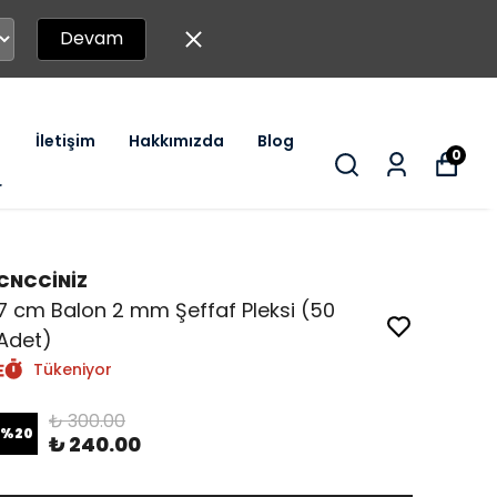
Devam
İletişim
Hakkımızda
Blog
0
r
CNCCİNİZ
7 cm Balon 2 mm Şeffaf Pleksi (50
Adet)
Tükeniyor
₺ 300.00
%
20
₺ 240.00