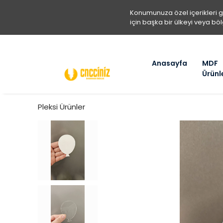
Konumunuza özel içerikleri 
için başka bir ülkeyi veya böl
Anasayfa
MDF
Ürünl
Pleksi Ürünler