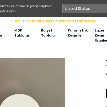
görmek ve online alışveriş yapmak
geyi seçin.
10.000 TL VE ÜZERİ ALIŞVERİŞLERDE ÜCRETSİZ KARGO
MDF
Rölyef
Parametrik
Lazer
er
Tablolar
Tablolar
Kesimler
Kesim
Ürünle