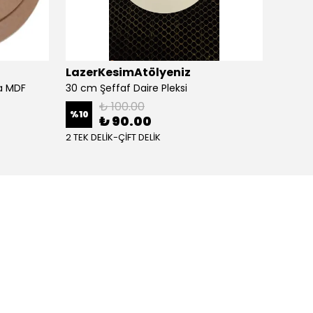
LazerKesimAtölyeniz
CNCC
a MDF
30 cm Şeffaf Daire Pleksi
3mm Fi
₺ 100.00
%
10
%
18
₺ 90.00
2 TEK DELİK-ÇİFT DELİK
6 varya