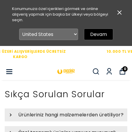
Konumunuza özel içerikleri görmek ve online
alışveriş yapmak için başka bir ülkeyi veya bölgeyi
seçin.
Devam
10.000 TL VE ÜZERİ ALIŞVERİŞLERDE ÜCRETSİZ
KARGO
0
Sıkça Sorulan Sorular
Ürünleriniz hangi malzemelerden üretiliyor?