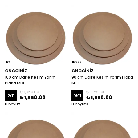
CNCCİNİZ
CNCCİNİZ
100 cm Daire Kesim Yarım
90 cm Daire Kesim Yarım Plaka
Plaka MDF
MDF
₺ 1,750.00
₺ 1,750.00
%
11
%
11
₺ 1,550.00
₺ 1,550.00
8 boyut9
8 boyut9