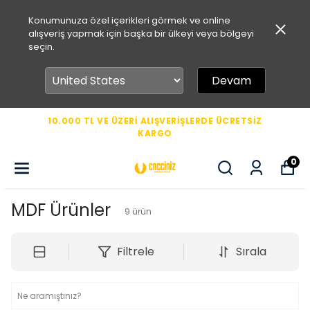
Konumunuza özel içerikleri görmek ve online
alışveriş yapmak için başka bir ülkeyi veya bölgeyi
seçin.
Devam
10.000 TL VE ÜZERİ ALIŞVERİŞLERDE ÜCRETSİZ
KARGO
0
MDF Ürünler
9
ürün
Filtrele
Sırala