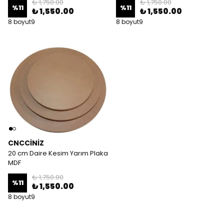
₺ 1,750.00
₺ 1,750.00
%
11
%
11
₺ 1,550.00
₺ 1,550.00
8 boyut9
8 boyut9
CNCCİNİZ
20 cm Daire Kesim Yarım Plaka
MDF
₺ 1,750.00
%
11
₺ 1,550.00
8 boyut9