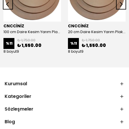
CNCCİNİZ
CNCCİNİZ
100 cm Daire Kesim Yarım Plaka MDF
20 cm Daire Kesim Yarım Plaka MDF
₺ 1,750.00
₺ 1,750.00
%
11
%
11
₺ 1,550.00
₺ 1,550.00
8 boyut9
8 boyut9
Kurumsal
Kategoriler
Sözleşmeler
Blog