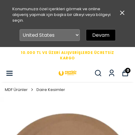
Konumunuza özel içerikleri görmek ve online
alışveriş yapmak için başka bir ülkeyi veya bölgeyi
seçin.
Devam
10.000 TL VE ÜZERİ ALIŞVERİŞLERDE ÜCRETSİZ
KARGO
0
MDF Ürünler
Daire Kesimler