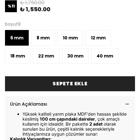
₺ 1,750.00
%
11
₺ 1,550.00
boyut9
6 mm
8 mm
10 mm
12 mm
18 mm
22 mm
30 mm
40 mm
SEPETE EKLE
Ürün Açıklaması
Yüksek kaliteli yarım plaka MDF'den hassas şekilde
kesilmiş
100
cm çapındaki daireler
, çok amaçlı
kullanım için idealdir. Bir pakette
2
adet
olarak
sunulan bu ürün, çeşitli kalınlık seçenekleriyle
ihtiyaçlarınıza uygun çözümler sunar:
Kalınlık Varyantları: